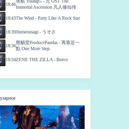
张航 YoungG - 咒 OST The
18:46
Immortal Ascension 凡人修仙传
18:43
The Wind - Party Like A Rock Star
Jinmenusagi - うそさ
18:39
熊貓堂ProducePandas - 再靠近一
18:36
點 One More Step
18:34
ZENE THE ZILLA - Bravo
улярное