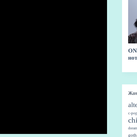
Жа
alt
c-po
ch
doram
goth