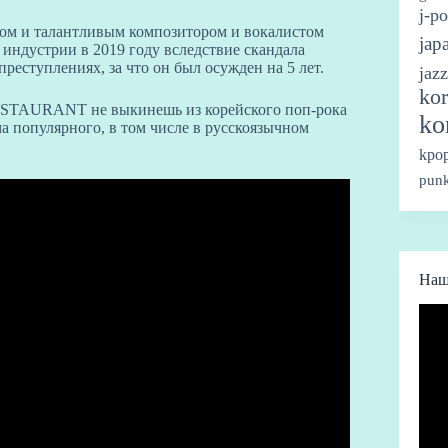
j-p
ном и талантливым композитором и вокалистом
jap
 индустрии в 2019 году вследствие скандала
реступлениях, за что он был осужден на 5 лет.
jazz
kor
RESTAURANT не выкинешь из корейского поп-рока
ko
ма популярного, в том числе в русскоязычном
kpo
punk
Наш