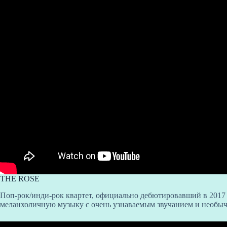
THE ROSE
Поп-рок/инди-рок квартет, официально дебютировавший в 2017
меланхоличную музыку с очень узнаваемым звучанием и необы