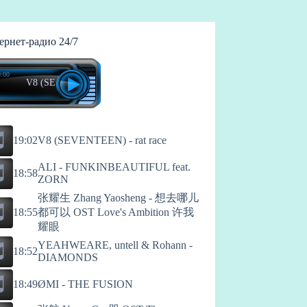
ернет-радио 24/7
:00
V8 (SEVENTEEN) - rat race
19:02
V8 (SEVENTEEN) - rat race
ALI - FUNKINBEAUTIFUL feat.
18:58
ZORN
张耀生 Zhang Yaosheng - 想去哪儿
都可以 OST Love's Ambition 许我
18:55
耀眼
YEAHWEARE, untell & Rohann -
18:52
DIAMONDS
18:49
ØMI - THE FUSION