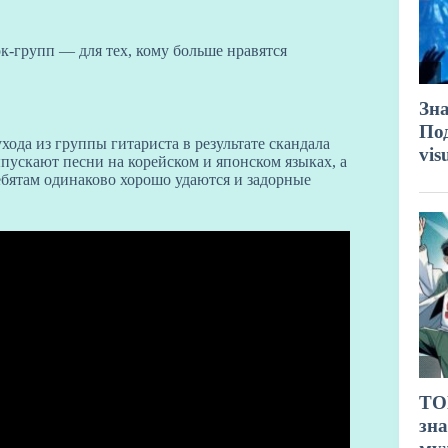
к-групп — для тех, кому больше нравятся
хода из группы гитариста в результате скандала
Выпускают песни на корейском и японском языках, а
ебятам одинаково хорошо удаются и задорные