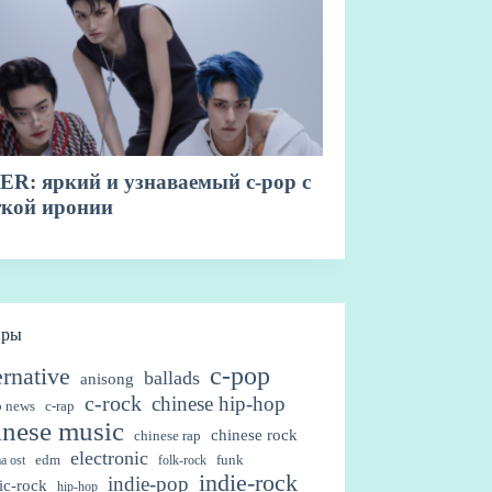
нры
c-pop
ernative
ballads
anisong
c-rock
chinese hip-hop
p news
c-rap
inese music
chinese rock
chinese rap
electronic
edm
funk
a ost
folk-rock
indie-rock
indie-pop
ic-rock
hip-hop