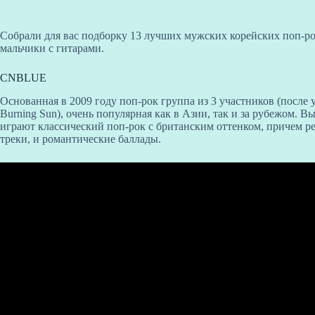
Собрали для вас подборку 13 лучших мужских корейских поп-ро
мальчики с гитарами.
CNBLUE
Основанная в 2009 году поп-рок группа из 3 участников (после у
Burning Sun), очень популярная как в Азии, так и за рубежом. 
играют классический поп-рок с британским оттенком, причем р
треки, и романтические баллады.