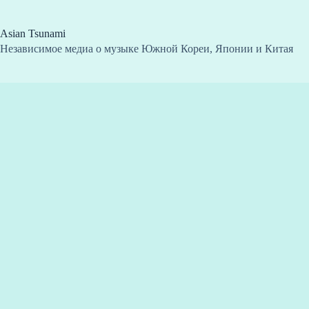
Перейти
к
сути
Asian Tsunami
Независимое медиа о музыке Южной Кореи, Японии и Китая