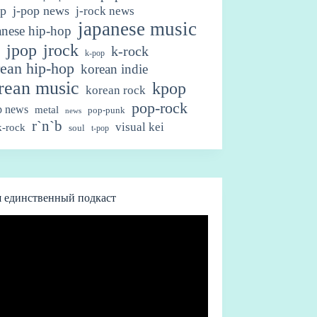
op
j-pop news
j-rock news
japanese music
anese hip-hop
jpop
jrock
k-rock
k-pop
ean hip-hop
korean indie
rean music
kpop
korean rock
pop-rock
p news
metal
pop-punk
news
r`n`b
visual kei
-rock
soul
t-pop
 единственный подкаст