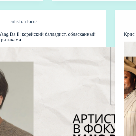
bo
artist on focus
Yang Da Il: корейский балладист, обласканный
Крис 
критиками