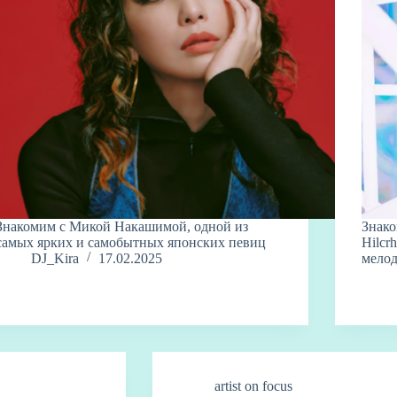
Знакомим с Микой Накашимой, одной из
Знако
самых ярких и самобытных японских певиц
Hilcr
DJ_Kira
17.02.2025
мело
artist on focus