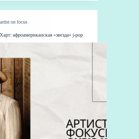
artist on focus
Харт: афроамериканская «звезда» j-pop