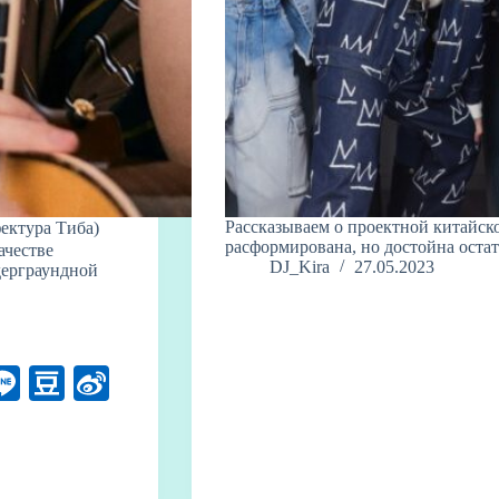
Рассказываем о проектной китайско
фектура Тиба)
расформирована, но достойна остат
ачестве
DJ_Kira
27.05.2023
дерграундной
W
Li
D
Si
ne
ou
na
ba
W
a
n
ei