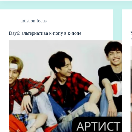
m
r
t
Li
ви
nk
ть
artist on focus
Day6: альтернатива к-попу в к-попе