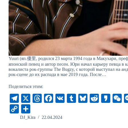
Yuuri (яп.優里, родился 23 марта 1994 года в Макухари, пре
японский певец и автор песен. Юри начал карьеру певца в к
вокалиста рок-группы The Bugzy, с которой выступал на ан
рок-сцене до их распада в мае 2019 года. После…
Поделиться этим:
Te
X
T
Fa
V
T
Bl
R
K
le
hr
ce
K
u
ue
ed
ak
e
C
О
gr
ea
bo
m
sk
di
ao
C
op
тп
DJ_Kira
22.04.2024
a
ds
ok
bl
y
t
h
y
ра