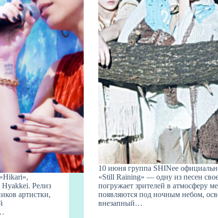
10 июня группа SHINee официально
Hikari»,
«Still Raining» — одну из песен с
Hyakkei. Релиз
погружает зрителей в атмосферу м
иков артистки,
появляются под ночным небом, ос
й
внезапный…
а…