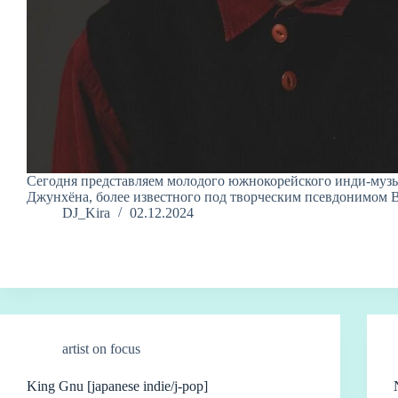
Cегодня представляем молодого южнокорейского инди-муз
Джунхёна, более известного под творческим псевдонимом B
DJ_Kira
02.12.2024
artist on focus
King Gnu [japanese indie/j-pop]