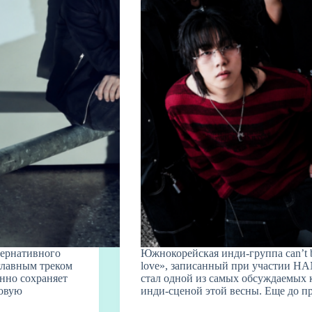
тернативного
Южнокорейская инди-группа can’t b
главным треком
love», записанный при участии HAN
енно сохраняет
стал одной из самых обсуждаемых 
новую
инди-сценой этой весны. Еще до 