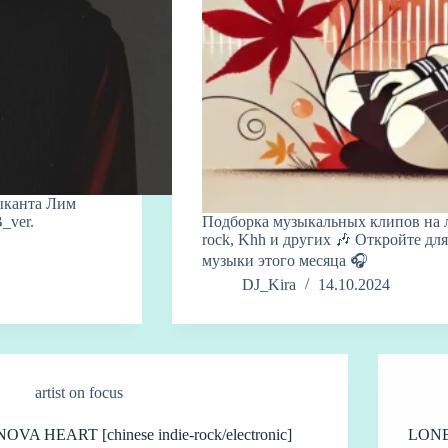
ыканта Лим
_ver.
Подборка музыкальных клипов на л
rock, Khh и других 🎶 Откройте дл
музыки этого месяца 🎧
DJ_Kira
14.10.2024
artist on focus
NOVA HEART [chinese indie-rock/electronic]
LONEL