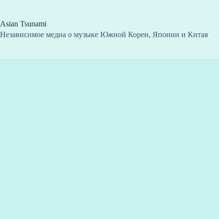
Перейти
к
сути
Asian Tsunami
Независимое медиа о музыке Южной Кореи, Японии и Китая