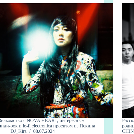
Знакомство с NOVA HEART, интересным
Расск
инди-рок и lo-fi electronica проектом из Пекина
роди
DJ_Kira
08.07.2024
CHINA