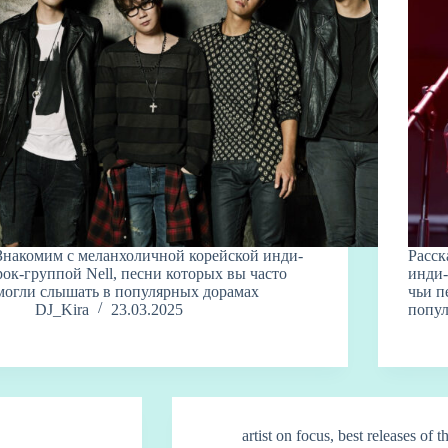
Знакомим с меланхоличной корейской инди-
Расск
рок-группой Nell, песни которых вы часто
инди
могли слышать в популярных дорамах
чьи п
DJ_Kira
23.03.2025
попул
artist on focus
,
best releases of 