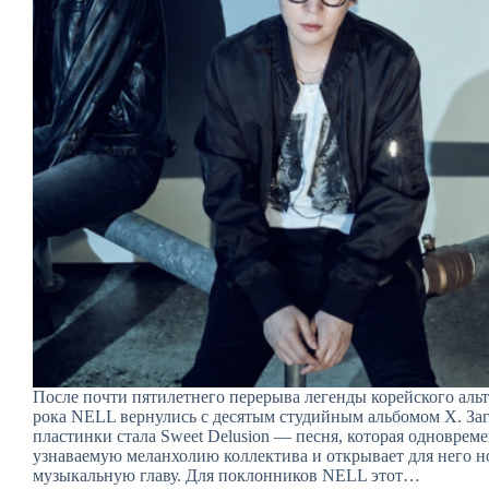
После почти пятилетнего перерыва легенды корейского аль
рока NELL вернулись с десятым студийным альбомом X. За
пластинки стала Sweet Delusion — песня, которая одноврем
узнаваемую меланхолию коллектива и открывает для него 
музыкальную главу. Для поклонников NELL этот…