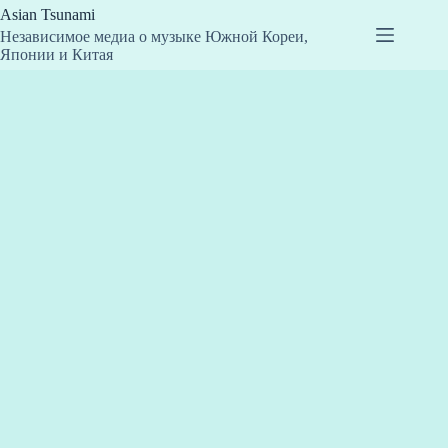
Перейти
Asian Tsunami
к
Независимое медиа о музыке Южной Кореи,
сути
Японии и Китая