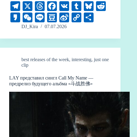
Te
X
T
Fa
V
T
Bl
R
le
hr
ce
K
u
ue
ed
K
W
Li
D
Si
C
О
gr
ea
bo
m
sk
di
ak
e
ne
ou
na
op
тп
DJ_Kira
07.07.2026
a
ds
ok
bl
y
t
ao
C
ba
W
y
ра
m
r
ha
n
ei
Li
ви
t
bo
nk
ть
best releases of the week
,
interesting
,
just one
clip
LAY представил сингл Call My Name —
предрелиз будущего альбма «斗战胜佛»