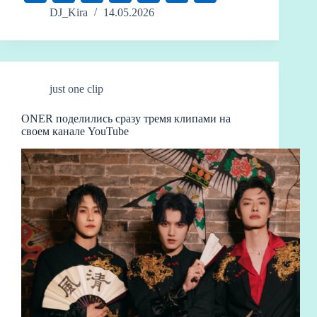
gr
ea
bo
m
sk
di
ak
e
ne
ou
na
op
тп
DJ_Kira
14.05.2026
a
ds
ok
bl
y
t
ao
C
ba
W
y
ра
m
r
ha
n
ei
Li
ви
t
bo
nk
ть
just one clip
ONER поделились сразу тремя клипами на
своем канале YouTube