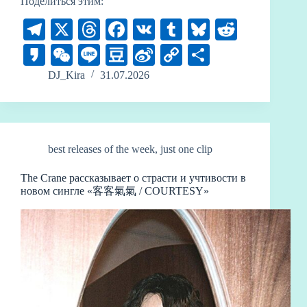
Поделиться этим:
Te
X
T
Fa
V
T
Bl
R
le
hr
ce
K
u
ue
ed
K
W
Li
D
Si
C
О
gr
ea
bo
m
sk
di
ak
e
ne
ou
na
op
тп
DJ_Kira
31.07.2026
a
ds
ok
bl
y
t
ao
C
ba
W
y
ра
m
r
ha
n
ei
Li
ви
t
bo
nk
ть
best releases of the week
,
just one clip
The Crane рассказывает о страсти и учтивости в
новом сингле «客客氣氣 / COURTESY»