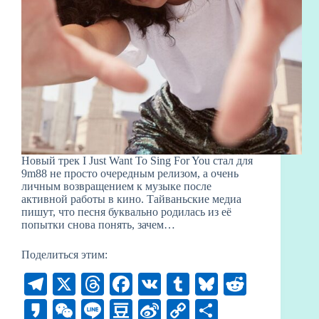
Новый трек I Just Want To Sing For You стал для
9m88 не просто очередным релизом, а очень
личным возвращением к музыке после
активной работы в кино. Тайваньские медиа
пишут, что песня буквально родилась из её
попытки снова понять, зачем…
Поделиться этим:
Te
X
T
Fa
V
T
Bl
R
le
hr
ce
K
u
ue
ed
K
W
Li
D
Si
C
О