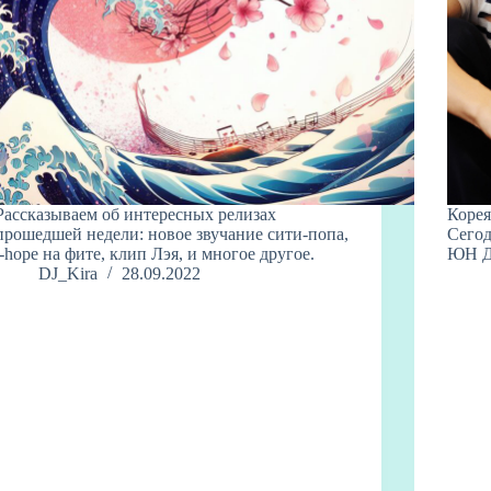
Рассказываем об интересных релизах
Корея
прошедшей недели: новое звучание сити-попа,
Сегод
j-hope на фите, клип Лэя, и многое другое.
ЮН Д
DJ_Kira
28.09.2022