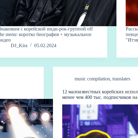
Знакомим с корейской инди-рок-группой off
Расск
the menu: коротко биография + музыкальное
певце
видео
"Итэв
DJ_Kira
05.02.2024
music compilation
,
translates
12 малоизвестных корейских испол
менее чем 400 тыс. подписчиков н