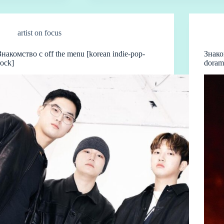
artist on focus
Знакомство с off the menu [korean indie-pop-
Знако
rock]
doram