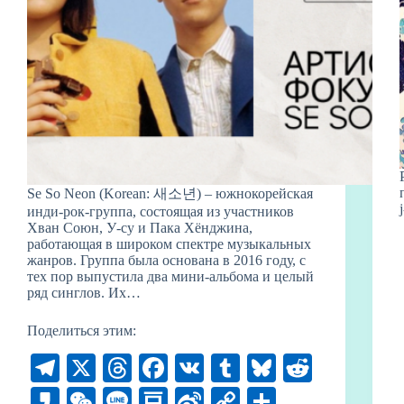
Se So Neon (Korean: 새소년) – южнокорейская
инди-рок-группа, состоящая из участников
Хван Союн, У-су и Пака Хёнджина,
работающая в широком спектре музыкальных
жанров. Группа была основана в 2016 году, с
тех пор выпустила два мини-альбома и целый
ряд синглов. Их…
Поделиться этим:
Te
X
T
Fa
V
T
Bl
R
le
hr
ce
K
u
ue
ed
K
W
Li
D
Si
C
О