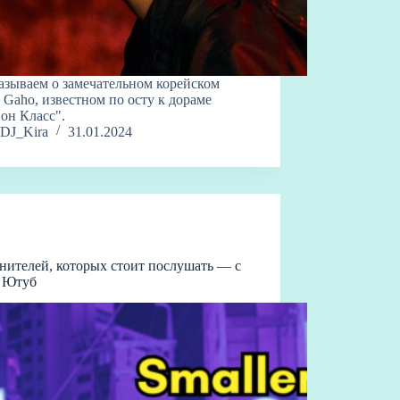
азываем о замечательном корейском
 Gaho, известном по осту к дораме
он Класс".
DJ_Kira
31.01.2024
нителей, которых стоит послушать — с
а Ютуб