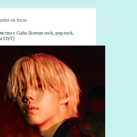
artist on focus
мство с Gaho [korean rock, pop-rock,
a OST]