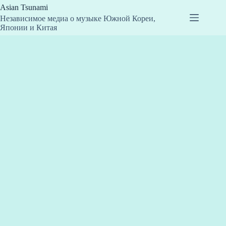
Перейти
Asian Tsunami
к
Независимое медиа о музыке Южной Кореи,
сути
Японии и Китая