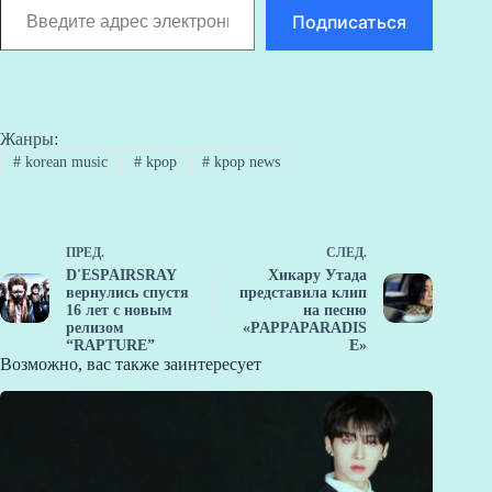
Подписаться
Жанры:
#
korean music
#
kpop
#
kpop news
ПРЕД.
СЛЕД.
D'ESPAIRSRAY
Хикару Утада
вернулись спустя
представила клип
16 лет с новым
на песню
релизом
«PAPPAPARADIS
“RAPTURE”
E»
Возможно, вас также заинтересует