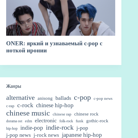
Жанры
c-pop
alternative
ballads
anisong
c-pop news
c-rock
chinese hip-hop
c-rap
chinese music
chinese rock
chinese rap
electronic
gothic-rock
edm
funk
dorama ost
folk-rock
indie-rock
indie-pop
j-pop
hip-hop
japanese hip-hop
j-pop news
j-rock news