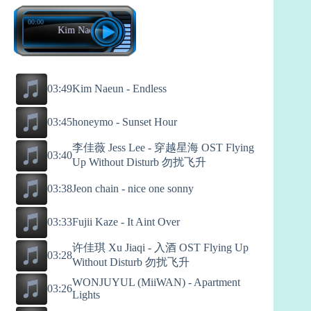
00:00
Kim Naeun - Endless
03:49
Kim Naeun - Endless
03:45
honeymo - Sunset Hour
李佳薇 Jess Lee - 穿越星海 OST Flying
03:40
Up Without Disturb 勿扰飞升
03:38
Jeon chain - nice one sonny
03:33
Fujii Kaze - It Aint Over
许佳琪 Xu Jiaqi - 入酒 OST Flying Up
03:28
Without Disturb 勿扰飞升
WONJUYUL (MiiWAN) - Apartment
03:26
Lights