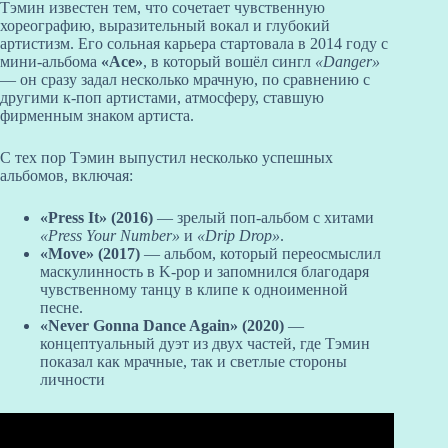
Тэмин известен тем, что сочетает чувственную
хореографию, выразительный вокал и глубокий
артистизм. Его сольная карьера стартовала в 2014 году с
мини-альбома
«Ace»
, в который вошёл сингл
«Danger»
— он сразу задал несколько мрачную, по сравнению с
другими к-поп артистами, атмосферу, ставшую
фирменным знаком артиста.
С тех пор Тэмин выпустил несколько успешных
альбомов, включая:
«Press It» (2016)
— зрелый поп-альбом с хитами
«Press Your Number»
и
«Drip Drop»
.
«Move» (2017)
— альбом, который переосмыслил
маскулинность в K-pop и запомнился благодаря
чувственному танцу в клипе к одноименной
песне.
«Never Gonna Dance Again» (2020)
—
концептуальный дуэт из двух частей, где Тэмин
показал как мрачные, так и светлые стороны
личности