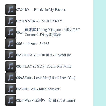
07:04
JO1 - Handz In My Pocket
07:01
𝑶𝑵𝑬𝑹 - ONER PARTY
黄霄雲 Huang Xiaoyun - 别叹 OST
06:57
Coroner's Diary 朝雪录
06:54
nokeum - 5x365
06:50
DEAN FUJIOKA - LovedOne
06:47
LAY (EXO) - You in My Mind
06:45
Yuu - Love Me (Like I Love You)
06:39
HOME - blind believer
WayV 威神V - 初白 (First Time)
06:35