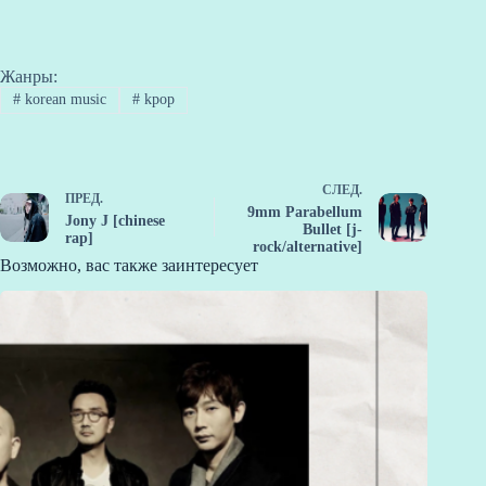
Жанры:
#
korean music
#
kpop
СЛЕД.
ПРЕД.
9mm Parabellum
Jony J [chinese
Bullet [j-
rap]
rock/alternative]
Возможно, вас также заинтересует