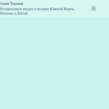
Перейти
Asian Tsunami
к
Независимое медиа о музыке Южной Кореи,
сути
Японии и Китая