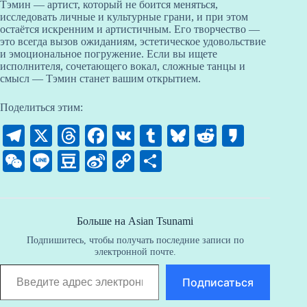
Тэмин — артист, который не боится меняться,
исследовать личные и культурные грани, и при этом
остаётся искренним и артистичным. Его творчество —
это всегда вызов ожиданиям, эстетическое удовольствие
и эмоциональное погружение. Если вы ищете
исполнителя, сочетающего вокал, сложные танцы и
смысл — Тэмин станет вашим открытием.
Поделиться этим:
Te
X
T
Fa
V
T
Bl
R
K
le
hr
ce
K
u
ue
ed
ak
W
Li
D
Si
C
О
gr
ea
bo
m
sk
di
ao
e
ne
ou
na
op
тп
a
ds
ok
bl
y
t
C
ba
W
y
ра
m
r
ha
n
ei
Li
ви
Больше на Asian Tsunami
Подпишитесь, чтобы получать последние записи по
t
bo
nk
ть
электронной почте.
Введите адрес электронной почты…
Подписаться