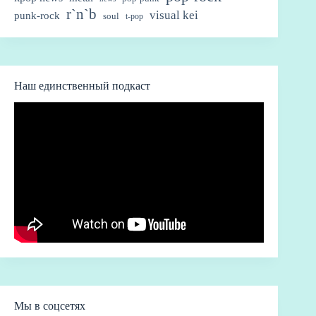
r`n`b
visual kei
punk-rock
soul
t-pop
Наш единственный подкаст
Мы в соцсетях