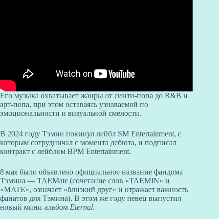
Его музыка охватывает жанры от синти-попа до R&B и
арт-попа, при этом оставаясь узнаваемой по
эмоциональности и визуальной смелости.
В 2024 году Тэмин покинул лейбл SM Entertainment, с
которым сотрудничал с момента дебюта, и подписал
контракт с лейблом BPM Entertainment.
8 мая было объявлено официальное название фандома
Тэмина — TAEMate (сочетание слов «TAEMIN» и
«MATE», означает «близкий друг» и отражает важность
фанатов для Тэмина). В этом же году певец выпустил
новый мини-альбом
Eternal
.