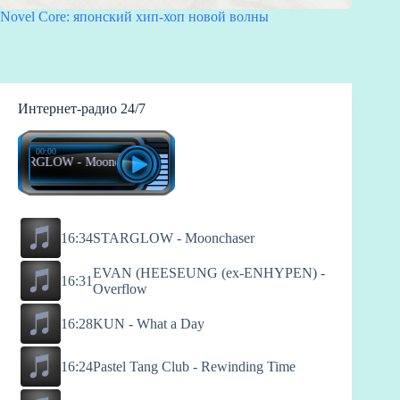
Novel Core: японский хип-хоп новой волны
Интернет-радио 24/7
00:00
TARGLOW - Moonchaser
16:34
STARGLOW - Moonchaser
EVAN (HEESEUNG (ex-ENHYPEN) -
16:31
Overflow
16:28
KUN - What a Day
16:24
Pastel Tang Club - Rewinding Time