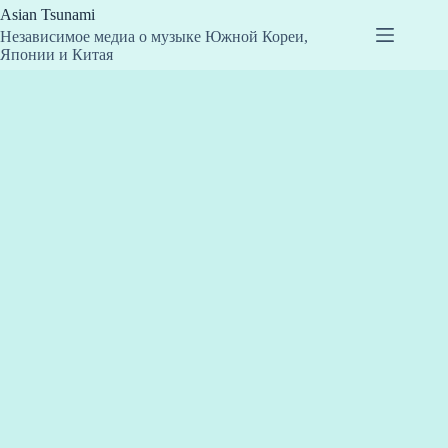
Перейти
Asian Tsunami
к
Независимое медиа о музыке Южной Кореи,
сути
Японии и Китая