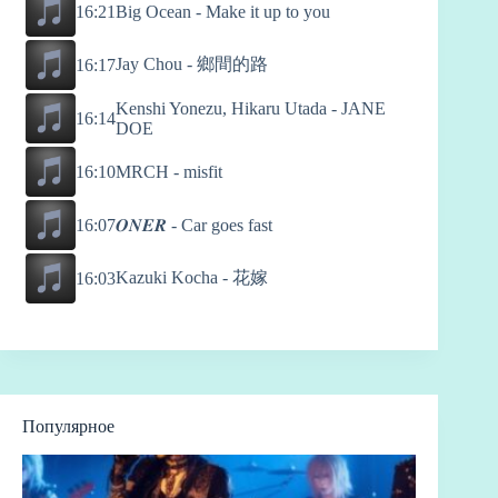
16:21
Big Ocean - Make it up to you
Jay Chou - 鄉間的路
16:17
Kenshi Yonezu, Hikaru Utada - JANE
16:14
DOE
16:10
MRCH - misfit
16:07
𝑶𝑵𝑬𝑹 - Car goes fast
Kazuki Kocha - 花嫁
16:03
Популярное