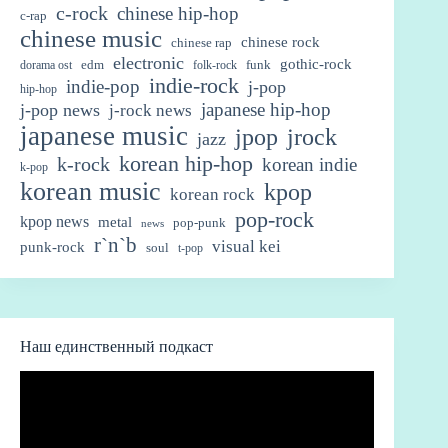
c-rock
chinese hip-hop
c-rap
chinese music
chinese rock
chinese rap
electronic
gothic-rock
edm
funk
dorama ost
folk-rock
indie-rock
indie-pop
j-pop
hip-hop
japanese hip-hop
j-pop news
j-rock news
japanese music
jpop
jrock
jazz
korean hip-hop
k-rock
korean indie
k-pop
korean music
kpop
korean rock
pop-rock
kpop news
metal
pop-punk
news
r`n`b
visual kei
punk-rock
soul
t-pop
Наш единственный подкаст