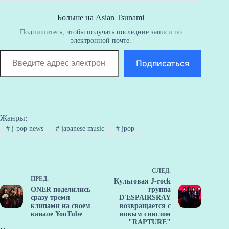
a
ds
ok
bl
y
t
C
ba
W
y
ра
m
r
ha
n
ei
Li
ви
Больше на Asian Tsunami
Подпишитесь, чтобы получать последние записи по
t
bo
nk
ть
электронной почте.
Введите адрес электронной почты…
Подписаться
Жанры:
#
j-pop news
#
japanese music
#
jpop
СЛЕД.
ПРЕД.
Культовая J-rock
ONER поделились
группа
сразу тремя
D'ESPAIRSRAY
клипами на своем
возвращается с
канале YouTube
новым синглом
"RAPTURE"