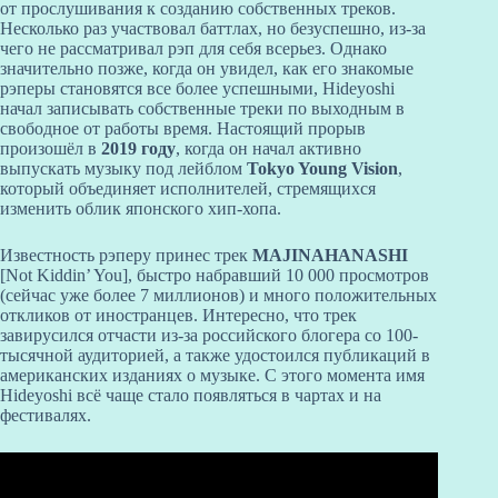
от прослушивания к созданию собственных треков.
Несколько раз участвовал баттлах, но безуспешно, из-за
чего не рассматривал рэп для себя всерьез. Однако
значительно позже, когда он увидел, как его знакомые
рэперы становятся все более успешными, Hideyoshi
начал записывать собственные треки по выходным в
свободное от работы время. Настоящий прорыв
произошёл в
2019 году
, когда он начал активно
выпускать музыку под лейблом
Tokyo Young Vision
,
который объединяет исполнителей, стремящихся
изменить облик японского хип-хопа.
Известность рэперу принес трек
MAJINAHANASHI
[Not Kiddin’ You], быстро набравший 10 000 просмотров
(сейчас уже более 7 миллионов) и много положительных
откликов от иностранцев. Интересно, что трек
завирусился отчасти из-за российского блогера со 100-
тысячной аудиторией, а также удостоился публикаций в
американских изданиях о музыке. С этого момента имя
Hideyoshi всё чаще стало появляться в чартах и на
фестивалях.