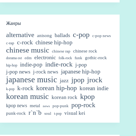
Жанры
c-pop
alternative
ballads
anisong
c-pop news
c-rock
chinese hip-hop
c-rap
chinese music
chinese rock
chinese rap
electronic
gothic-rock
edm
funk
dorama ost
folk-rock
indie-rock
indie-pop
j-pop
hip-hop
japanese hip-hop
j-pop news
j-rock news
japanese music
jpop
jrock
jazz
korean hip-hop
k-rock
korean indie
k-pop
korean music
kpop
korean rock
pop-rock
kpop news
metal
pop-punk
news
r`n`b
visual kei
punk-rock
soul
t-pop