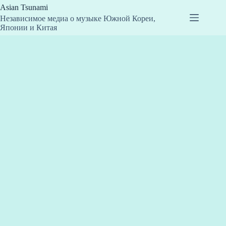
Перейти
Asian Tsunami
к
Независимое медиа о музыке Южной Кореи,
сути
Японии и Китая