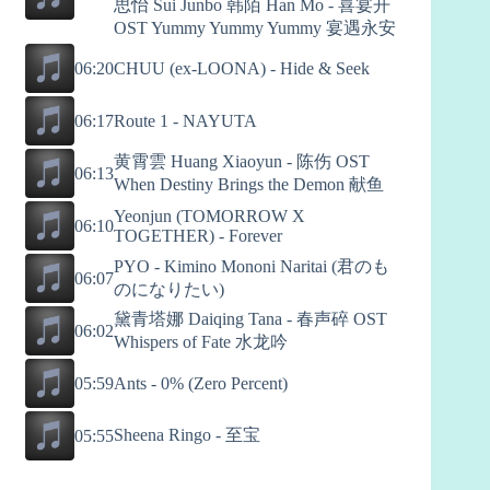
思怡 Sui Junbo 韩陌 Han Mo - 喜宴开
OST Yummy Yummy Yummy 宴遇永安
06:20
CHUU (ex-LOONA) - Hide & Seek
06:17
Route 1 - NAYUTA
黄霄雲 Huang Xiaoyun - 陈伤 OST
06:13
When Destiny Brings the Demon 献鱼
Yeonjun (TOMORROW X
06:10
TOGETHER) - Forever
PYO - Kimino Mononi Naritai (君のも
06:07
のになりたい)
黛青塔娜 Daiqing Tana - 春声碎 OST
06:02
Whispers of Fate 水龙吟
05:59
Ants - 0% (Zero Percent)
Sheena Ringo - 至宝
05:55