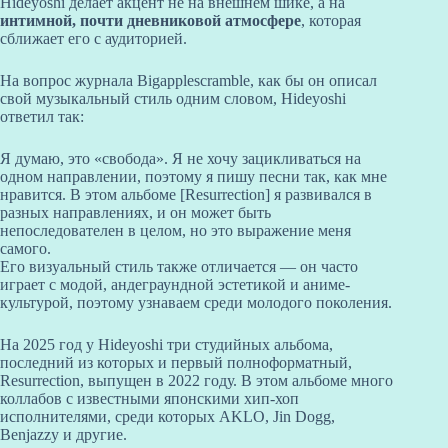
Hideyoshi делает акцент не на внешнем шике, а на
интимной, почти дневниковой атмосфере
, которая
сближает его с аудиторией.
На вопрос журнала Bigapplescramble, как бы он описал
свой музыкальный стиль одним словом, Hideyoshi
ответил так:
Я думаю, это «свобода». Я не хочу зацикливаться на
одном направлении, поэтому я пишу песни так, как мне
нравится. В этом альбоме [Resurrection] я развивался в
разных направлениях, и он может быть
непоследователен в целом, но это выражение меня
самого.
Его визуальный стиль также отличается — он часто
играет с модой, андеграундной эстетикой и аниме-
культурой, поэтому узнаваем среди молодого поколения.
На 2025 год у Hideyoshi три студийных альбома,
последний из которых и первый полноформатный,
Resurrection, выпущен в 2022 году. В этом альбоме много
коллабов с известными японскими хип-хоп
исполнителями, среди которых AKLO, Jin Dogg,
Benjazzy и другие.