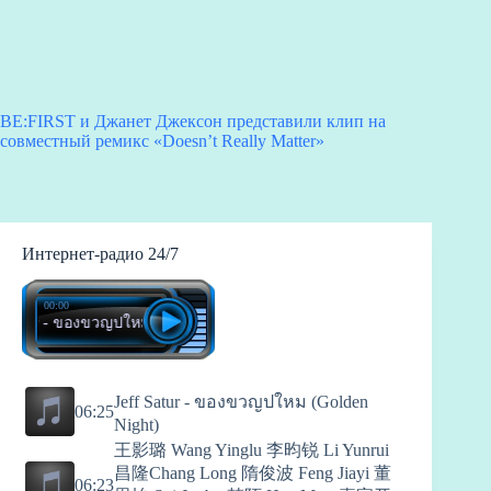
BE:FIRST и Джанет Джексон представили клип на
совместный ремикс «Doesn’t Really Matter»
Интернет-радио 24/7
00:00
atur - ของขวญปใหม (Golden Night)
Jeff Satur - ของขวญปใหม (Golden
06:25
Night)
王影璐 Wang Yinglu 李昀锐 Li Yunrui
昌隆Chang Long 隋俊波 Feng Jiayi 董
06:23