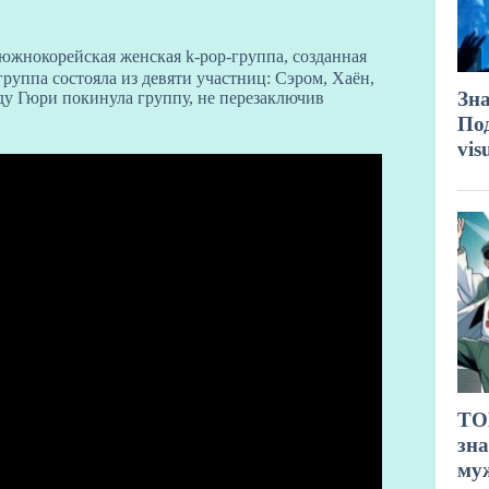
южнокорейская женская k-pop-группа, созданная
руппа состояла из девяти участниц: Сэром, Хаён,
ду Гюри покинула группу, не перезаключив