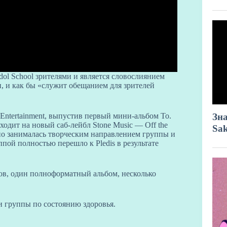
ol School зрителями и является словослиянием
и, и как бы «служит обещанием для зрителей
 Entertainment, выпустив первый мини-альбом To.
еходит на новый саб-лейбл Stone Music — Off the
льно занималась творческим направлением группы и
ой полностью перешло к Pledis в результате
ов, один полноформатный альбом, несколько
и группы по состоянию здоровья.