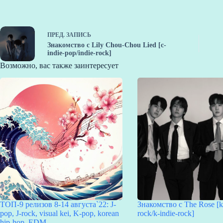
ПРЕД.
ЗАПИСЬ
Знакомство с Lily Chou-Chou Lied [c-
indie-pop/indie-rock]
Возможно, вас также заинтересует
ТОП-9 релизов 8-14 августа`22: J-
Знакомство с The Rose [k
pop, J-rock, visual kei, K-pop, korean
rock/k-indie-rock]
hip-hop, EDM