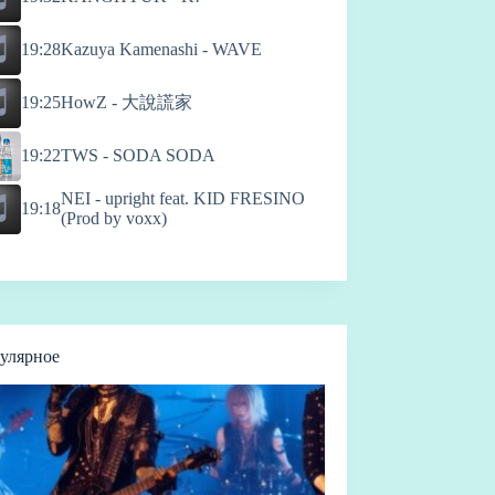
19:28
Kazuya Kamenashi - WAVE
HowZ - 大說謊家
19:25
19:22
TWS - SODA SODA
NEI - upright feat. KID FRESINO
19:18
(Prod by voxx)
улярное