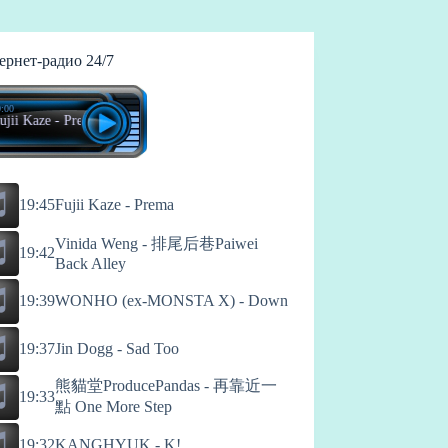
ернет-радио 24/7
:00
i Kaze - Prema
19:45
Fujii Kaze - Prema
Vinida Weng - 排尾后巷Paiwei
19:42
Back Alley
19:39
WONHO (ex-MONSTA X) - Down
19:37
Jin Dogg - Sad Too
熊貓堂ProducePandas - 再靠近一
19:33
點 One More Step
19:32
KANGHYUK - K!