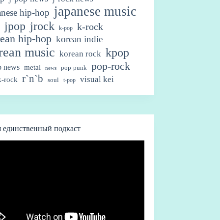
japanese music
anese hip-hop
jpop
jrock
k-rock
k-pop
ean hip-hop
korean indie
rean music
kpop
korean rock
pop-rock
p news
metal
pop-punk
news
r`n`b
visual kei
-rock
soul
t-pop
 единственный подкаст