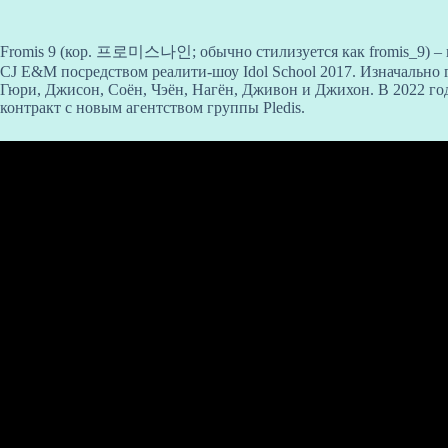
Fromis 9 (кор. 프로미스나인; обычно стилизуется как fromis_9) – 
CJ E&M посредством реалити-шоу Idol School 2017. Изначально г
Гюри, Джисон, Соён, Чэён, Нагён, Дживон и Джихон. В 2022 го
контракт с новым агентством группы Pledis.