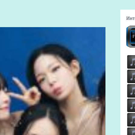
Инт
00
Fuji