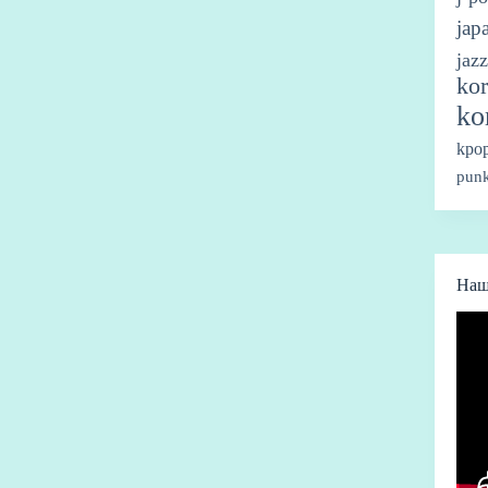
jap
jazz
kor
ko
kpo
punk
Наш