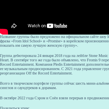
Название группы было предложено на официальном сайте шоу Id
фразы «From Idol School» и «Promise» в корейском произношени
показать им самую лучшую женскую группу».
Группа дебютировала 24 января 2018 года на лейбле Stone Music
Heart. В сентябре того же года было объявлено, что Fromis 9 пер
Record Entertainment. Компания Pledis Entertainment дополните
ее музыкальным продюсированием. С 2021 года управление групп
реорганизации Off the Record Entertainment.
Всего в творческом портфеле группы сейчас шесть мини-альбом
синглов и саундтреков к дорамам.
В октябре 2022 года Сэром и Соён взяли перерыв в продвижени
Поделиться этим: