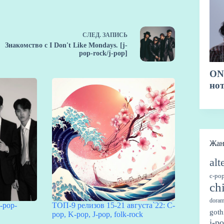
СЛЕД.
ЗАПИСЬ
Знакомство с I Don't Like Mondays. [j-
pop-rock/j-pop]
Жа
alt
c-po
ch
doram
-pop-
ТОП-9 релизов 15-21 августа`22: C-
goth
pop, K-pop, J-pop, folk-rock
j-p