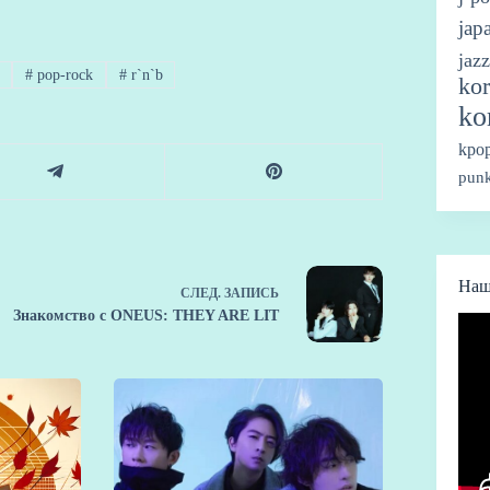
jap
jazz
#
pop-rock
#
r`n`b
kor
ko
kpo
punk
Наш
СЛЕД.
ЗАПИСЬ
Знакомство с ONEUS: THEY ARE LIT