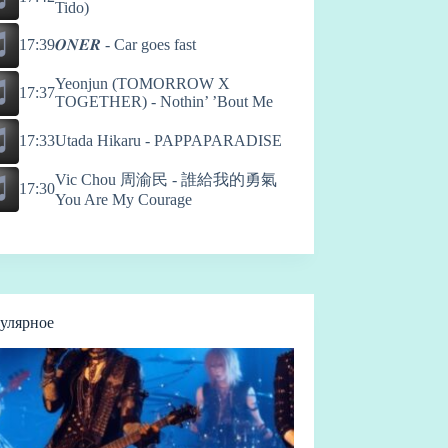
Tido)
17:39
𝑶𝑵𝑬𝑹 - Car goes fast
Yeonjun (TOMORROW X
17:37
TOGETHER) - Nothin’ ’Bout Me
17:33
Utada Hikaru - PAPPAPARADISE
Vic Chou 周渝民 - 誰給我的勇氣
17:30
You Are My Courage
улярное