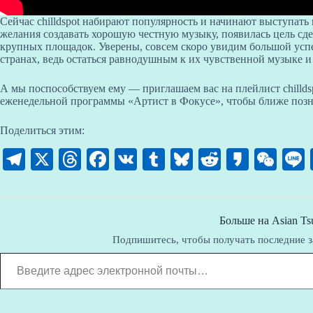
Сейчас chilldspot набирают популярность и начинают выступать
желания создавать хорошую честную музыку, появилась цель сд
крупных площадок. Уверены, совсем скоро увидим большой успех 
странах, ведь остаться равнодушным к их чувственной музыке 
А мы поспособствуем ему — приглашаем вас на плейлист chilldsp
еженедельной программы «Артист в Фокусе», чтобы ближе позн
Поделиться этим:
Te
X
T
Fa
V
T
Bl
R
K
W
le
hr
ce
K
u
ue
ed
ak
e
gr
ea
bo
m
sk
di
ao
C
a
ds
ok
bl
y
t
ha
Больше на Asian Ts
Подпишитесь, чтобы получать последние з
m
r
t
Введите адрес электронной почты…