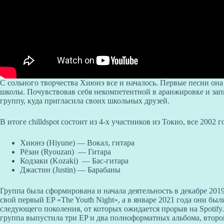
С сольного творчества Хиюнэ все и началось. Первые песни она
школы. Почувствовав себя некомпетентной в аранжировке и запи
группу, куда пригласила своих школьных друзей.
В итоге chilldspot состоит из 4-х участников из Токио, все 2002 
Хиюнэ (Hiyune) — Вокал, гитара
Рёзан (Ryouzan) — Гитара
Кодзаки (Kozaki) — Бас-гитара
Джастин (Justin) — Барабаны
Группа была сформирована и начала деятельность в декабре 2019 
свой первый EP «The Youth Night», а в январе 2021 года они б
следующего поколения, от которых ожидается прорыв на Spotify
группа выпустила три EP и два полноформатных альбома, второй