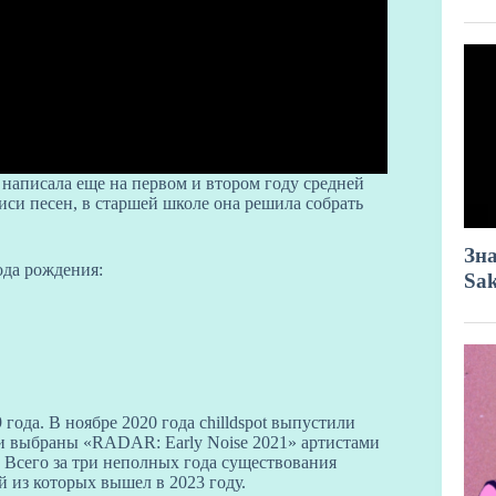
 написала еще на первом и втором году средней
си песен, в старшей школе она решила собрать
года рождения:
года. В ноябре 2020 года chilldspot выпустили
ыли выбраны «RADAR: Early Noise 2021» артистами
. Всего за три неполных года существования
 из которых вышел в 2023 году.