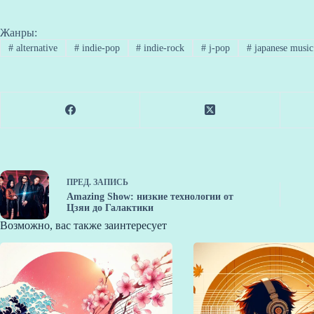
Жанры:
#
alternative
#
indie-pop
#
indie-rock
#
j-pop
#
japanese music
ПРЕД.
ЗАПИСЬ
Amazing Show: низкие технологии от
Цзяи до Галактики
Возможно, вас также заинтересует