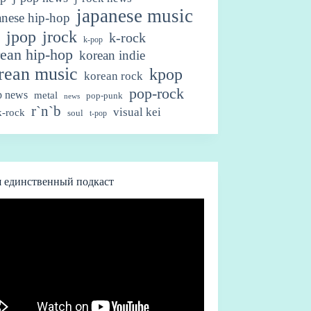
japanese music
anese hip-hop
jpop
jrock
k-rock
k-pop
ean hip-hop
korean indie
rean music
kpop
korean rock
pop-rock
p news
metal
pop-punk
news
r`n`b
visual kei
-rock
soul
t-pop
 единственный подкаст