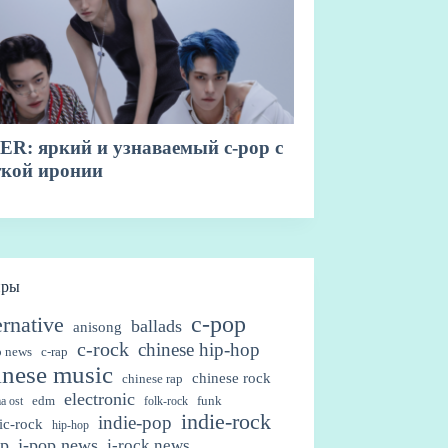
нры
c-pop
ernative
ballads
anisong
c-rock
chinese hip-hop
p news
c-rap
inese music
chinese rock
chinese rap
electronic
edm
funk
a ost
folk-rock
indie-rock
indie-pop
ic-rock
hip-hop
op
j-pop news
j-rock news