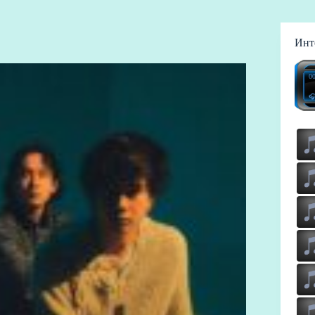
Инт
00
🎧