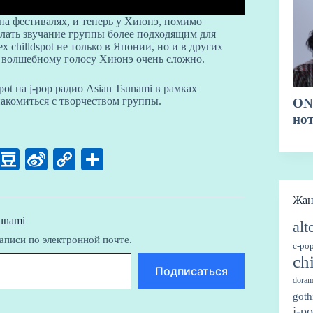
 на фестивалях, и теперь у Хиюнэ, помимо
елать звучание группы более подходящим для
chilldspot не только в Японии, но и в других
и волшебному голосу Хиюнэ очень сложно.
ot на j-pop радио Asian Tsunami в рамках
акомиться с творчеством группы.
Li
D
Si
C
О
ne
ou
na
op
тп
ba
W
y
ра
Жа
n
ei
Li
ви
unami
alt
аписи по электронной почте.
bo
nk
ть
c-po
ch
Подписаться
doram
goth
j-p