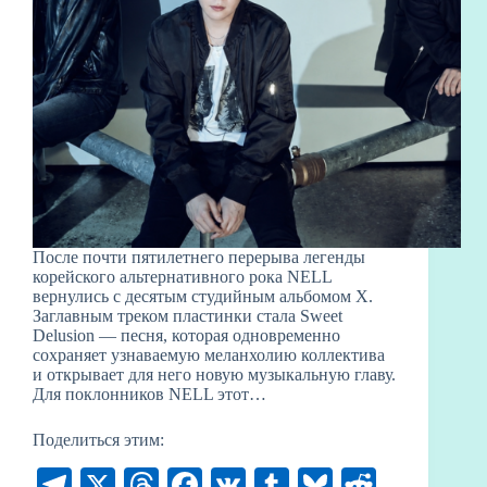
После почти пятилетнего перерыва легенды
корейского альтернативного рока NELL
вернулись с десятым студийным альбомом X.
Заглавным треком пластинки стала Sweet
Delusion — песня, которая одновременно
сохраняет узнаваемую меланхолию коллектива
и открывает для него новую музыкальную главу.
Для поклонников NELL этот…
Поделиться этим:
Te
X
T
Fa
V
T
Bl
R