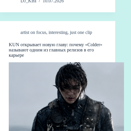
gr
ea
bo
m
sk
di
ak
e
ne
ou
na
op
тп
DJ_Kira
10.07.2026
a
ds
ok
bl
y
t
ao
C
ba
W
y
ра
m
r
ha
n
ei
Li
ви
t
bo
nk
ть
artist on focus
,
interesting
,
just one clip
KUN открывает новую главу: почему «Colder»
называют одним из главных релизов в его
карьере