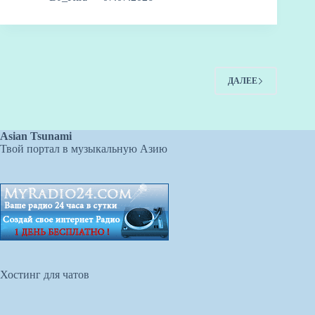
a
ds
ok
bl
y
t
ao
C
ba
W
y
ра
m
r
ha
n
ei
Li
ви
t
bo
nk
ть
ДАЛЕЕ
Asian Tsunami
Твой портал в музыкальную Азию
Хостинг для чатов