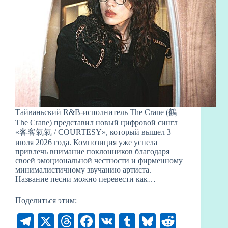
Тайваньский R&B-исполнитель The Crane (鶴
The Crane) представил новый цифровой сингл
«客客氣氣 / COURTESY», который вышел 3
июля 2026 года. Композиция уже успела
привлечь внимание поклонников благодаря
своей эмоциональной честности и фирменному
минималистичному звучанию артиста.
Название песни можно перевести как…
Поделиться этим:
Te
X
T
Fa
V
T
Bl
R