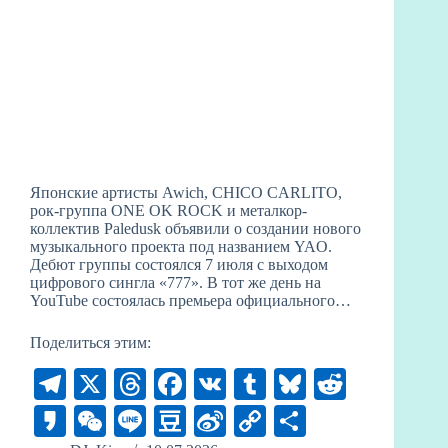
Японские артисты Awich, CHICO CARLITO,
рок-группа ONE OK ROCK и металкор-
коллектив Paledusk объявили о создании нового
музыкального проекта под названием YAO.
Дебют группы состоялся 7 июля с выходом
цифрового сингла «777». В тот же день на
YouTube состоялась премьера официального…
Поделиться этим:
Te
X
T
Fa
V
T
Bl
R
le
hr
ce
K
u
ue
ed
K
W
Li
D
Si
C
О