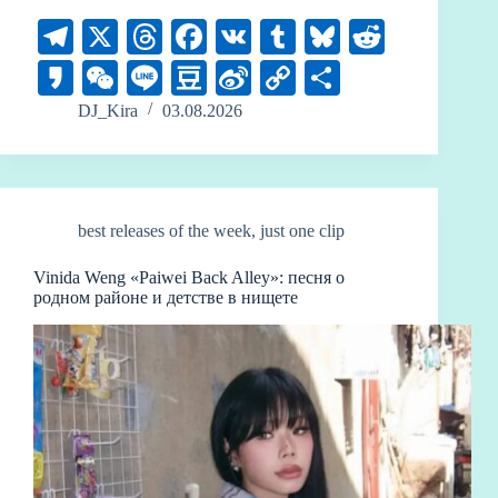
Te
X
T
Fa
V
T
Bl
R
le
hr
ce
K
u
ue
ed
K
W
Li
D
Si
C
О
gr
ea
bo
m
sk
di
ak
e
ne
ou
na
op
тп
DJ_Kira
03.08.2026
a
ds
ok
bl
y
t
ao
C
ba
W
y
ра
m
r
ha
n
ei
Li
ви
t
bo
nk
ть
best releases of the week
,
just one clip
Vinida Weng «Paiwei Back Alley»: песня о
родном районе и детстве в нищете