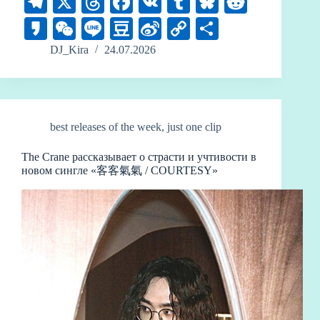
Te
X
T
Fa
V
T
Bl
R
le
hr
ce
K
u
ue
ed
K
W
Li
D
Si
C
О
gr
ea
bo
m
sk
di
ak
e
ne
ou
na
op
тп
DJ_Kira
24.07.2026
a
ds
ok
bl
y
t
ao
C
ba
W
y
ра
m
r
ha
n
ei
Li
ви
t
bo
nk
ть
best releases of the week
,
just one clip
The Crane рассказывает о страсти и учтивости в
новом сингле «客客氣氣 / COURTESY»