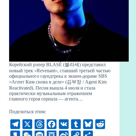
Корейский рэпер BLASÉ (블라세) представил
новый трек «Revenant», ставший третьей частью
официального саундтрека к экшен-дораме SBS
«Агент Ким снова в деле» (김부장 / Agent Kim
Reactivated). Песня вышла 4 июля и стала
практически музыкальным отражением
главного героя сериала — агента…
Поделиться этим:
Te
X
T
Fa
V
T
Bl
R
le
hr
ce
K
u
ue
ed
K
W
Li
D
Si
C
О