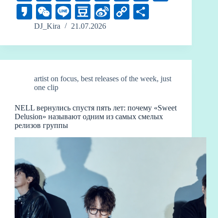
le
hr
ce
K
u
ue
ed
K
W
Li
D
Si
C
О
gr
ea
bo
m
sk
di
ak
e
ne
ou
na
op
тп
DJ_Kira
21.07.2026
a
ds
ok
bl
y
t
ao
C
ba
W
y
ра
m
r
ha
n
ei
Li
ви
t
bo
nk
ть
artist on focus
,
best releases of the week
,
just
one clip
NELL вернулись спустя пять лет: почему «Sweet
Delusion» называют одним из самых смелых
релизов группы