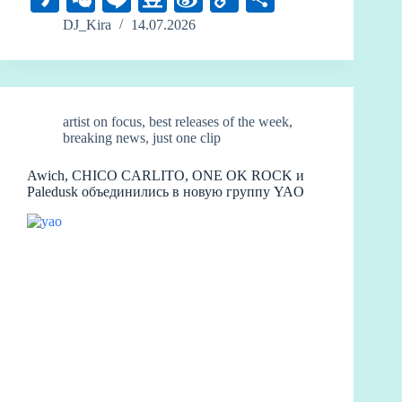
gr
ea
bo
m
sk
di
ak
e
ne
ou
na
op
тп
DJ_Kira
14.07.2026
a
ds
ok
bl
y
t
ao
C
ba
W
y
ра
m
r
ha
n
ei
Li
ви
t
bo
nk
ть
artist on focus
,
best releases of the week
,
breaking news
,
just one clip
Awich, CHICO CARLITO, ONE OK ROCK и
Paledusk объединились в новую группу YAO