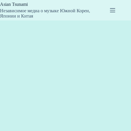
Перейти
Asian Tsunami
к
Независимое медиа о музыке Южной Кореи,
сути
Японии и Китая