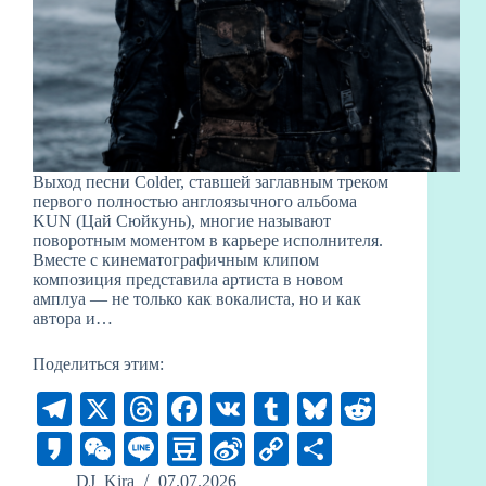
Выход песни Colder, ставшей заглавным треком
первого полностью англоязычного альбома
KUN (Цай Сюйкунь), многие называют
поворотным моментом в карьере исполнителя.
Вместе с кинематографичным клипом
композиция представила артиста в новом
амплуа — не только как вокалиста, но и как
автора и…
Поделиться этим:
Te
X
T
Fa
V
T
Bl
R
le
hr
ce
K
u
ue
ed
K
W
Li
D
Si
C
О
gr
ea
bo
m
sk
di
ak
e
ne
ou
na
op
тп
DJ_Kira
07.07.2026