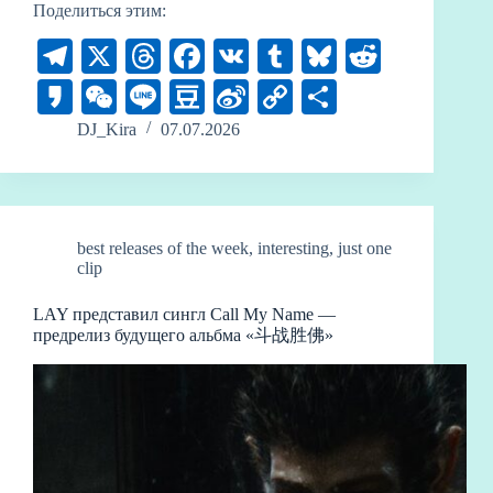
Поделиться этим:
Te
X
T
Fa
V
T
Bl
R
le
hr
ce
K
u
ue
ed
K
W
Li
D
Si
C
О
gr
ea
bo
m
sk
di
ak
e
ne
ou
na
op
тп
DJ_Kira
07.07.2026
a
ds
ok
bl
y
t
ao
C
ba
W
y
ра
m
r
ha
n
ei
Li
ви
t
bo
nk
ть
best releases of the week
,
interesting
,
just one
clip
LAY представил сингл Call My Name —
предрелиз будущего альбма «斗战胜佛»