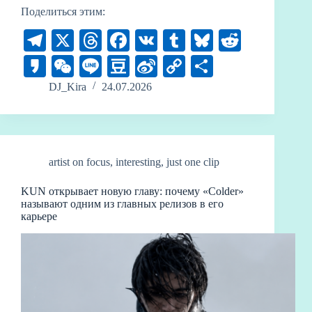
Поделиться этим:
Te
X
T
Fa
V
T
Bl
R
le
hr
ce
K
u
ue
ed
K
W
Li
D
Si
C
О
gr
ea
bo
m
sk
di
ak
e
ne
ou
na
op
тп
DJ_Kira
24.07.2026
a
ds
ok
bl
y
t
ao
C
ba
W
y
ра
m
r
ha
n
ei
Li
ви
t
bo
nk
ть
artist on focus
,
interesting
,
just one clip
KUN открывает новую главу: почему «Colder»
называют одним из главных релизов в его
карьере