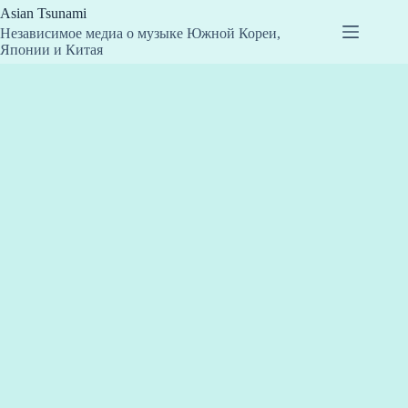
Перейти
Asian Tsunami
к
Независимое медиа о музыке Южной Кореи,
сути
Японии и Китая