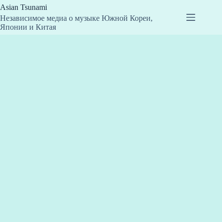
Перейти
Asian Tsunami
к
Независимое медиа о музыке Южной Кореи,
сути
Японии и Китая