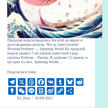
Прошлая неделя выдалась богатой на яркие и
долгожданные релизы. Что ж, приступаем!
Япония Perfume — Spinning World На прошлой
неделе вышел 7-ой альбом известной j-pop
группы Perfume – Plasma. В альбоме 12 треков, и
на один из них, Spinning World,…
Поделиться этим:
Te
X
T
Fa
V
T
Bl
R
le
hr
ce
K
u
ue
ed
K
W
Li
D
Si
C
О
gr
ea
bo
m
sk
di
ak
e
ne
ou
na
op
тп
DJ_Kira
03.08.2022
a
ds
ok
bl
y
t
ao
C
ba
W
y
ра