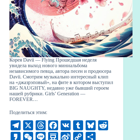
Корея Davii — Flying Прошедшая неделя
увидела выход нового миниальбома
независимого певца, автора песен и продюсера
Davii. Смотрим музыкально интересный клип
на «джазрэповый», на фите в котором выступил
BIG NAUGHTY, недавно уже бывший героем
нашей рубрики. Girls’ Generation —
FOREVER…
Поделиться этим:
Te
X
T
Fa
V
T
Bl
R
le
hr
ce
K
u
ue
ed
K
W
Li
D
Si
C
О