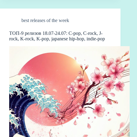
m
r
ha
n
ei
Li
ви
t
bo
nk
ть
best releases of the week
ТОП-9 релизов 18.07-24.07: C-pop, C-rock, J-
rock, K-rock, K-pop, japanese hip-hop, indie-pop