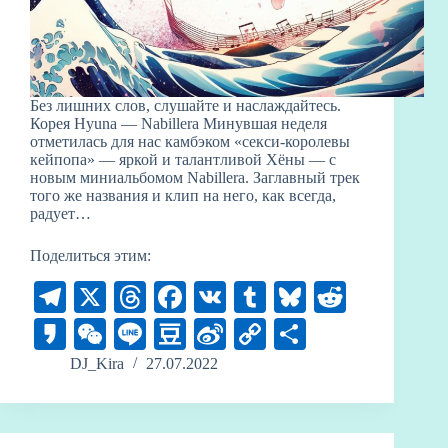
Без лишних слов, слушайте и наслаждайтесь.
Корея Hyuna — Nabillera Минувшая неделя
отметилась для нас камбэком «секси-королевы
кейпопа» — яркой и талантливой Хёны — с
новым миниальбомом Nabillera. Заглавный трек
того же названия и клип на него, как всегда,
радует…
Поделиться этим:
Te
X
T
Fa
V
T
Bl
R
le
hr
ce
K
u
ue
ed
K
W
Li
D
Si
C
О
gr
ea
bo
m
sk
di
ak
e
ne
ou
na
op
тп
DJ_Kira
27.07.2022
a
ds
ok
bl
y
t
ao
C
ba
W
y
ра
m
r
ha
n
ei
Li
ви