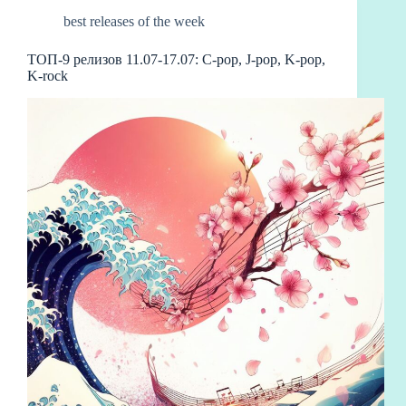
t
bo
nk
ть
best releases of the week
ТОП-9 релизов 11.07-17.07: C-pop, J-pop, K-pop,
K-rock