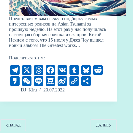
Представляем вам свежую подборку самых
интересных релизов на Asian Tsunami за
прошлую неделю. На этот раз у нас получилась
настоящая сборная солянка из жанров. Китай
Начнем с того, что 15 июля у Джея Чоу вышел
новый альбом The Greatest works…
Поделиться этим:
Te
X
T
Fa
V
T
Bl
R
le
hr
ce
K
u
ue
ed
K
W
Li
D
Si
C
О
gr
ea
bo
m
sk
di
ak
e
ne
ou
na
op
тп
DJ_Kira
20.07.2022
a
ds
ok
bl
y
t
ao
C
ba
W
y
ра
m
r
ha
n
ei
Li
ви
t
bo
nk
ть
НАЗАД
ДАЛЕЕ