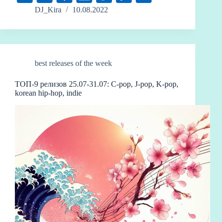
gr
ea
bo
m
sk
di
ak
e
ne
ou
na
op
тп
DJ_Kira
10.08.2022
a
ds
ok
bl
y
t
ao
C
ba
W
y
ра
m
r
ha
n
ei
Li
ви
t
bo
nk
ть
best releases of the week
ТОП-9 релизов 25.07-31.07: C-pop, J-pop, K-pop,
korean hip-hop, indie