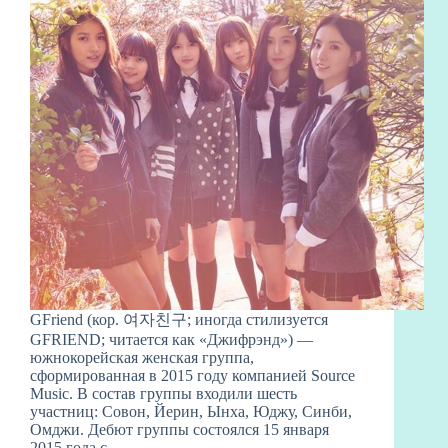
GFriend (кор. 여자친구; иногда стилизуется
GFRIEND; читается как «Джифрэнд») —
южнокорейская женская группа,
сформированная в 2015 году компанией Source
Music. В состав группы входили шесть
участниц: Совон, Йерин, Ынха, Юджу, Синби,
Омджи. Дебют группы состоялся 15 января
2015 года с…