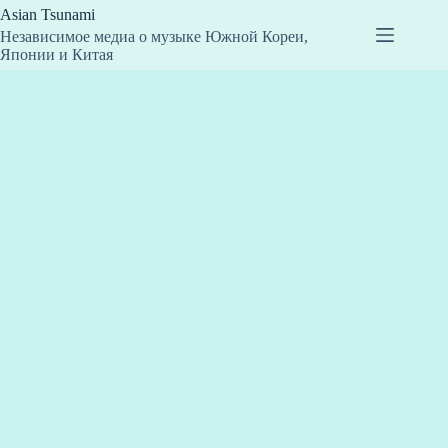
Перейти
Asian Tsunami
к
Независимое медиа о музыке Южной Кореи,
сути
Японии и Китая